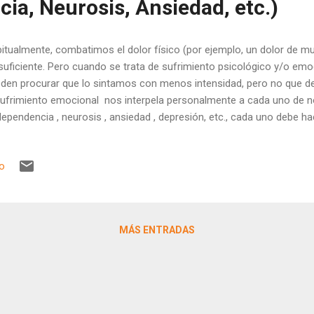
ia, Neurosis, Ansiedad, etc.)
itualmente, combatimos el dolor físico (por ejemplo, un dolor de m
suficiente. Pero cuando se trata de sufrimiento psicológico y/o emo
den procurar que lo sintamos con menos intensidad, pero no que de
sufrimiento emocional nos interpela personalmente a cada uno de 
ependencia , neurosis , ansiedad , depresión, etc., cada uno debe h
emos aprender cómo hacerle frente a un sufrimiento que nos deja
hecho, encarar la ansiedad es también la ocasión de realizar un atare
io
una oportunidad creativa y una manera de edificarte como persona si
rosis, codependencia, etc., te permite ser tú mismo. Con una experi
apia especializada en dependencia emocional, proponemos una cha
lexión, donde exponer, con mirada...
MÁS ENTRADAS