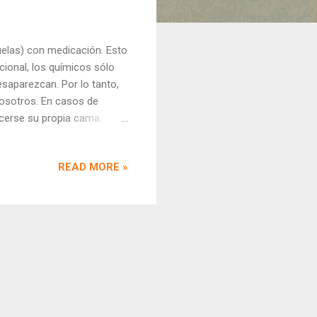
uelas) con medicación. Esto
cional, los químicos sólo
saparezcan. Por lo tanto,
nosotros. En casos de
acerse su propia cama.
 absolutamente indefensos.
a constructiva en tu vida.
READ MORE »
ngular. Enfrentarte a la
encia de 14 años realizando
rla acompañada de una