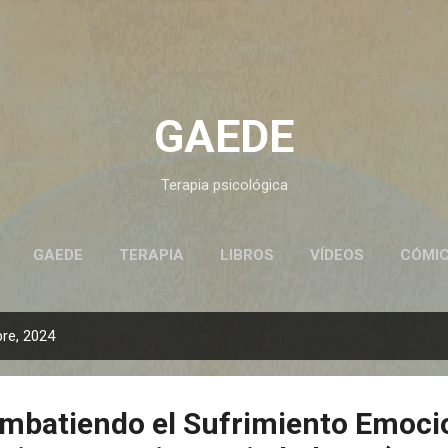
Ir al contenido principal
GAEDE
Terapia psicológica
GAEDE
TERAPIA
LIBROS
VÍDEOS
CÓMI
CONTACTO
re, 2024
ombatiendo el Sufrimiento Emoci