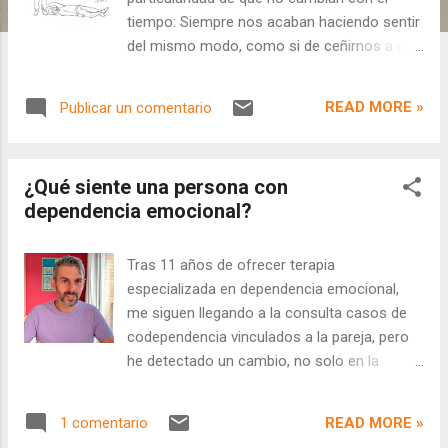
s
tiempo: Siempre nos acaban haciendo sentir
del mismo modo, como si de ceñirnos a un
guion se tratara. Plasmar gráficamente lo
que nos sucede, nos permite establecer un
READ MORE »
Publicar un comentario
principio de realidad con el cual
distanciarnos y analizar las narrativas que
vivimos. GAEDE es una entidad dedicada a la
¿Qué siente una persona con
atención terapéutica a personas con
dependencia emocional?
dificultades en sus relaciones, ya sea con la
pareja, con los otros, con la vida en general
o consigo mismas. Nuestro tema es el
Tras 11 años de ofrecer terapia
amor, y a partir de aquí, vamos viendo. Para
especializada en dependencia emocional,
este taller no se requieren dotes ni
me siguen llegando a la consulta casos de
experiencia previa. Disponemos de material
codependencia vinculados a la pareja, pero
de apoyo, pero es preferible que traigáis
he detectado un cambio, no solo en la
vuestros propios enseres de dibujo (lápices,
manera en que se plantean estas
sacapuntas, goma, hojas). Debido a los
cuestiones, sino también en los ámbitos en
READ MORE »
1 comentario
temas que pueden ir surgiendo, no es una
que se puede hablar de codependencia. Los