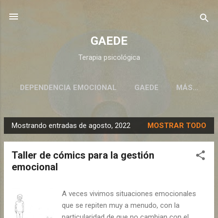
Ir al contenido principal
GAEDE
Terapia psicológica
DEPENDENCIA EMOCIONAL
GAEDE
MÁS…
Mostrando entradas de agosto, 2022
MOSTRAR TODO
E
n
Taller de cómics para la gestión
t
emocional
r
a
A veces vivimos situaciones emocionales
d
que se repiten muy a menudo, con la
a
particularidad de que no cambian con el