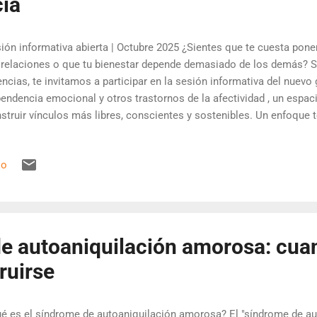
ia
ión informativa abierta | Octubre 2025 ¿Sientes que te cuesta poner
 relaciones o que tu bienestar depende demasiado de los demás? S
encias, te invitamos a participar en la sesión informativa del nuevo
endencia emocional y otros trastornos de la afectividad , un espa
struir vínculos más libres, conscientes y sostenibles. Un enfoque 
culos afectivos Este grupo desarrolla un modelo de intervención p
apia dialógica , la regulación emocional y la autocompasión como 
io
nsformación personal. La propuesta se fundamenta en la idea de “pa
right, 2001): un punto de partida libre de juicios morales que permi
n aprendizaje relacional sin jerarquías. No se trata de “perdonar a t
pender la exigencia moral para poder comprender y ...
de autoaniquilación amorosa: cu
ruirse
é es el síndrome de autoaniquilación amorosa? El "síndrome de a