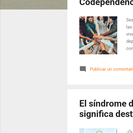
Codependenc
d
a
Ses
s
las
viv
dep
con
vín
ter
Publicar un comentar
tra
(En
y u
sus
El síndrome 
significa dest
¿Qu