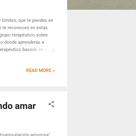
 límites, que te pierdes en
i te reconoces en estas
 grupo terapéutico sobre
cio donde aprenderás a
terapéutico basado en los
sicológica que combina la
herramientas de
READ MORE »
rtir del perdón ya dado”
te una interacción auténtica
oda costa”, sino de
ando amar
utoaniquilación amorosa"