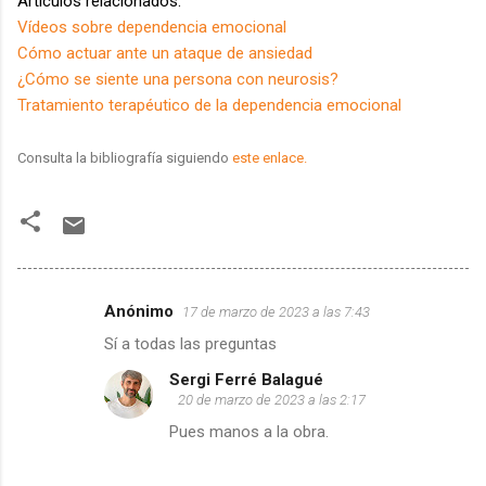
Artículos relacionados:
Vídeos sobre dependencia emocional
Cómo actuar ante un ataque de ansiedad
¿Cómo se siente una persona con neurosis?
Tratamiento terapéutico de la dependencia emocional
Consulta la bibliografía siguiendo
este enlace.
Anónimo
17 de marzo de 2023 a las 7:43
C
Sí a todas las preguntas
o
Sergi Ferré Balagué
m
20 de marzo de 2023 a las 2:17
e
Pues manos a la obra.
n
t