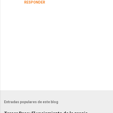
RESPONDER
a
r
i
o
s
P
u
b
l
Entradas populares de este blog
i
c